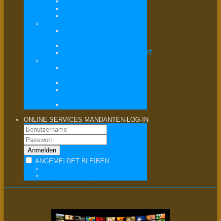
ERBRECHT
MIETRECHT
VERKEHRSRECHT
STRAFRECHT
ALLGEMEINES
STRAFRECHT
VERKEHRSSTRAFRECHT
WIRTSCHAFTSSTRAFRECHT
WIRTSCHAFTSRECHT
ALLGEMEINES
WIRTSCHAFTSRECHT
COMPLIANCE
MERGERS &
ACQUISITIONS
VERTRAGSRECHT / AGB
ONLINE SERVICES
MANDANTEN-LOG-IN
ANGEMELDET BLEIBEN
PASSWORT VERGESSEN?
BENUTZERNAME VERGESSEN?