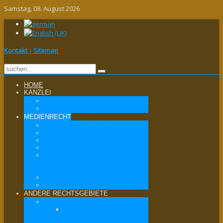
Samstag, 08. August 2026
Kontakt
Sitemap
|
HOME
KANZLEI
KANZLEI
PRINZIPIEN
MEDIENRECHT
ÄUSSERUNGSRECHT
DATENSCHUTZRECHT
IT-RECHT / INTERNETRECHT
MEDIENRECHT
MEDIENAUFSICHTSRECHT /
REGULATORISCHES
MEDIENRECHT
PRESSERECHT
RUNDFUNKRECHT
ANDERE RECHTSGEBIETE
PRIVATRECHT / ZIVILRECHT
ALLGEMEINES
PRIVATRECHT