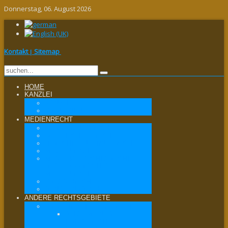
Donnerstag, 06. August 2026
Kontakt
Sitemap
|
HOME
KANZLEI
KANZLEI
PRINZIPIEN
MEDIENRECHT
ÄUSSERUNGSRECHT
DATENSCHUTZRECHT
IT-RECHT / INTERNETRECHT
MEDIENRECHT
MEDIENAUFSICHTSRECHT /
REGULATORISCHES
MEDIENRECHT
PRESSERECHT
RUNDFUNKRECHT
ANDERE RECHTSGEBIETE
PRIVATRECHT / ZIVILRECHT
ALLGEMEINES
PRIVATRECHT