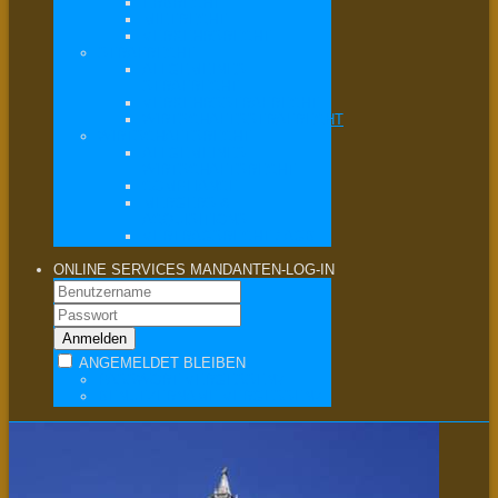
ERBRECHT
MIETRECHT
VERKEHRSRECHT
STRAFRECHT
ALLGEMEINES
STRAFRECHT
VERKEHRSSTRAFRECHT
WIRTSCHAFTSSTRAFRECHT
WIRTSCHAFTSRECHT
ALLGEMEINES
WIRTSCHAFTSRECHT
COMPLIANCE
MERGERS &
ACQUISITIONS
VERTRAGSRECHT / AGB
ONLINE SERVICES
MANDANTEN-LOG-IN
ANGEMELDET BLEIBEN
PASSWORT VERGESSEN?
BENUTZERNAME VERGESSEN?