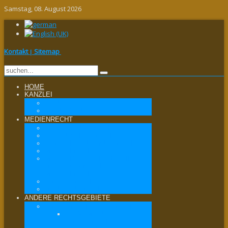
Samstag, 08. August 2026
Kontakt
Sitemap
|
HOME
KANZLEI
KANZLEI
PRINZIPIEN
MEDIENRECHT
ÄUSSERUNGSRECHT
DATENSCHUTZRECHT
IT-RECHT / INTERNETRECHT
MEDIENRECHT
MEDIENAUFSICHTSRECHT /
REGULATORISCHES
MEDIENRECHT
PRESSERECHT
RUNDFUNKRECHT
ANDERE RECHTSGEBIETE
PRIVATRECHT / ZIVILRECHT
ALLGEMEINES
PRIVATRECHT