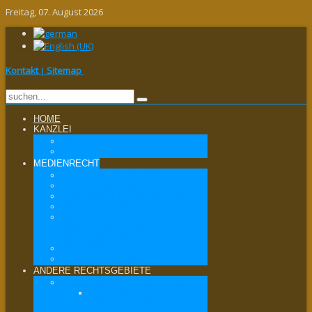
Freitag, 07. August 2026
Kontakt
Sitemap
|
HOME
KANZLEI
KANZLEI
PRINZIPIEN
MEDIENRECHT
ÄUSSERUNGSRECHT
DATENSCHUTZRECHT
IT-RECHT / INTERNETRECHT
MEDIENRECHT
MEDIENAUFSICHTSRECHT /
REGULATORISCHES
MEDIENRECHT
PRESSERECHT
RUNDFUNKRECHT
ANDERE RECHTSGEBIETE
PRIVATRECHT / ZIVILRECHT
ALLGEMEINES
PRIVATRECHT